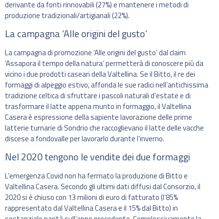
derivante da fonti rinnovabili (27%) e mantenere i metodi di
produzione tradizionali/artigianali (22%).
La campagna ‘Alle origini del gusto’
La campagna di promozione ‘Alle origini del gusto’ dal claim
‘Assapora il tempo della natura’ permetterà di conoscere più da
vicino i due prodotti caseari della Valtellina. Se il Bitto, il re dei
formaggi di alpeggio estivo, affonda le sue radici nell’antichissima
tradizione celtica di sfruttare i pascoli naturali d’estate e di
trasformare il latte appena munto in formaggio, il Valtellina
Casera è espressione della sapiente lavorazione delle prime
latterie turnarie di Sondrio che raccoglievano il latte delle vacche
discese a fondovalle per lavorarlo durante l’inverno.
Nel 2020 tengono le vendite dei due formaggi
L’emergenza Covid non ha fermato la produzione di Bitto e
Valtellina Casera. Secondo gli ultimi dati diffusi dal Consorzio, il
2020 si è chiuso con 13 milioni di euro di fatturato (l’85%
rappresentato dal Valtellina Casera e il 15% dal Bitto) in
sostanziale parità sull’anno precedente. Complessivamente la