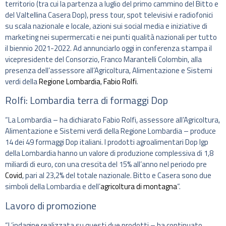
territorio (tra cui la partenza a luglio del primo cammino del Bitto e
del Valtellina Casera Dop), press tour, spot televisivi e radiofonici
su scala nazionale e locale, azioni sui social media e iniziative di
marketing nei supermercati e nei punti qualità nazionali per tutto
il biennio 2021-2022. Ad annunciarlo oggi in conferenza stampa il
vicepresidente del Consorzio, Franco Marantelli Colombin, alla
presenza dell’assessore all’Agricoltura, Alimentazione e Sistemi
verdi della
Regione Lombardia
,
Fabio Rolfi
.
Rolfi: Lombardia terra di formaggi Dop
“La Lombardia – ha dichiarato Fabio Rolfi, assessore all’Agricoltura,
Alimentazione e Sistemi verdi della Regione Lombardia – produce
14 dei 49 formaggi Dop italiani. I prodotti agroalimentari Dop Igp
della Lombardia hanno un valore di produzione complessiva di 1,8
miliardi di euro, con una crescita del 15% all’anno nel periodo pre
Covid
, pari al 23,2% del totale nazionale. Bitto e Casera sono due
simboli della Lombardia e dell’
agricoltura di montagna
“.
Lavoro di promozione
“L’indagine realizzata su questi due prodotti – ha continuato