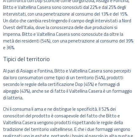
A confronto con Dop storiche come Gorgonzola, Asiago e Fontina,
Bitto e Valtellina Casera sono conosciuti dal 22% e dal 25% degli
intervistati, con una penetrazione al consumo del 13% e del 15%.
Un dato che cambia restringendo il campo degli intervistati a Nord
Ovest dell’Italia, dove la conoscenza delle due produzioni si
impenna. Bitto e Valtellina Casera sono conosciute da oltre la
metà dei residenti (54%), con una penetrazione al consumo del 39%
e 36%.
Tipici del territorio
Al pari di Asiago e Fontina, Bitto e Valtellina Casera sono percepiti
dai loro consumatori come tipici di un territorio (54%), prodotti
secondo le regole della certificazione Dop (45%) e formaggi di
alpeggio (43%), anche se di fatto il Valtellina Casera è un formaggio
di latteria.
Chi li consuma li ama e ne distingue le specificità. Il 52% dei
conoscitori del prodotto è consapevole del fatto che Bitto e
Valtellina Casera vengono prodotti rispettando le regole della
tradizione del territorio valtellinese. E che i due formaggi vengono
realizzati uno in estate, portando i bovini al pascolo in alta quota e