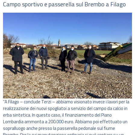
Campo sportivo e passerella sul Brembo a Filago
“A Filago – conclude Terzi – abbiamo visionato invece i lavori per la
realizzazione dei nuovi spogliatoi a servizio del campo da calcio in
erba sintetica. In questo caso, il finanziamento del Piano
Lombardia ammonta a 200.000 euro. Abbiamo poi effettuato un
sopralluogo anche presso la passerella pedonale sul fiume
Brembo. Per la cui manutenzione ordinaria si può contare su un