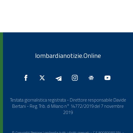
lombardianotizie.Online
Testata giornalistica registrata - Direttore responsabile Davide
Bertani - Reg. Trib. di Milano n° 14772/2019 del 7 novembre
2019
© Copyright Regione Lombardia tutti i diritti riservati - C.F. 80050050154 -