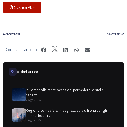
Scarica PDF
Precedente
Successivo
Condividi l'articolo:
Ultimi articoli
In Lombardia tante occasioni per vedere le stelle
cadenti
7 Ago 2026
Regione Lombardia impegnata su più fronti per gli
incendi boschivi
6 Ago 2026