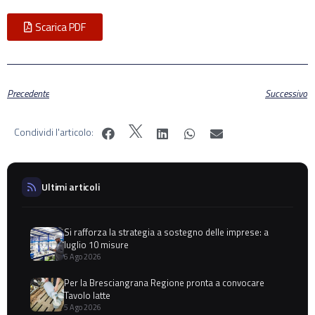
Scarica PDF
Precedente
Successivo
Condividi l'articolo:
Ultimi articoli
Si rafforza la strategia a sostegno delle imprese: a
luglio 10 misure
6 Ago 2026
Per la Bresciangrana Regione pronta a convocare
Tavolo latte
5 Ago 2026