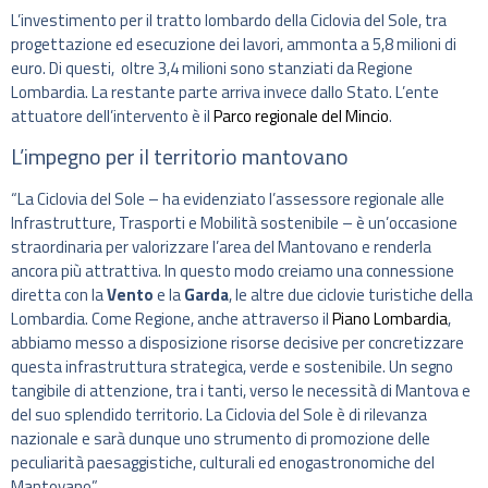
L’investimento per il tratto lombardo della Ciclovia del Sole, tra
progettazione ed esecuzione dei lavori, ammonta a 5,8 milioni di
euro. Di questi, oltre 3,4 milioni sono stanziati da Regione
Lombardia. La restante parte arriva invece dallo Stato. L’ente
attuatore dell’intervento è il
Parco regionale del Mincio
.
L’impegno per il territorio mantovano
“La Ciclovia del Sole – ha evidenziato l’assessore regionale alle
Infrastrutture, Trasporti e Mobilità sostenibile – è un’occasione
straordinaria per valorizzare l’area del Mantovano e renderla
ancora più attrattiva. In questo modo creiamo una connessione
diretta con la
Vento
e la
Garda
, le altre due ciclovie turistiche della
Lombardia. Come Regione, anche attraverso il
Piano Lombardia
,
abbiamo messo a disposizione risorse decisive per concretizzare
questa infrastruttura strategica, verde e sostenibile. Un segno
tangibile di attenzione, tra i tanti, verso le necessità di Mantova e
del suo splendido territorio. La Ciclovia del Sole è di rilevanza
nazionale e sarà dunque uno strumento di promozione delle
peculiarità paesaggistiche, culturali ed enogastronomiche del
Mantovano”.