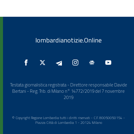
lombardianotizie.Online
Testata giornalistica registrata - Direttore responsabile Davide
Bertani - Reg. Trib. di Milano n° 14772/2019 del 7 novembre
2019
© Copyright Regione Lombardia tutti i diritti riservati - C.F. 80050050154 -
Piazza Città di Lombardia 1 - 20124 Milano