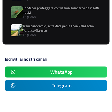
Fondi per proteggere coltivazioni lombarde da insetti
nocivi
6 Ago 2026
Treni panoramici, altre date per la linea Palazzolo-
Paratico/Sarnico
6 Ago 2026
Iscriviti ai nostri canali
WhatsApp
Telegram