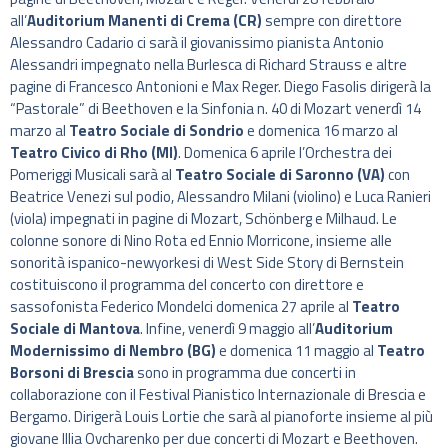
all’
Auditorium Manenti di Crema (CR)
sempre con direttore
Alessandro Cadario ci sarà il giovanissimo pianista Antonio
Alessandri impegnato nella Burlesca di Richard Strauss e altre
pagine di Francesco Antonioni e Max Reger. Diego Fasolis dirigerà la
“Pastorale” di Beethoven e la Sinfonia n. 40 di Mozart venerdì 14
marzo al
Teatro Sociale di Sondrio
e domenica 16 marzo al
Teatro Civico di Rho (MI)
. Domenica 6 aprile l’Orchestra dei
Pomeriggi Musicali sarà al
Teatro Sociale di Saronno (VA)
con
Beatrice Venezi sul podio, Alessandro Milani (violino) e Luca Ranieri
(viola) impegnati in pagine di Mozart, Schönberg e Milhaud. Le
colonne sonore di Nino Rota ed Ennio Morricone, insieme alle
sonorità ispanico-newyorkesi di West Side Story di Bernstein
costituiscono il programma del concerto con direttore e
sassofonista Federico Mondelci domenica 27 aprile al
Teatro
Sociale di Mantova
. Infine, venerdì 9 maggio all’
Auditorium
Modernissimo di Nembro (BG)
e domenica 11 maggio al
Teatro
Borsoni di Brescia
sono in programma due concerti in
collaborazione con il Festival Pianistico Internazionale di Brescia e
Bergamo. Dirigerà Louis Lortie che sarà al pianoforte insieme al più
giovane Illia Ovcharenko per due concerti di Mozart e Beethoven.