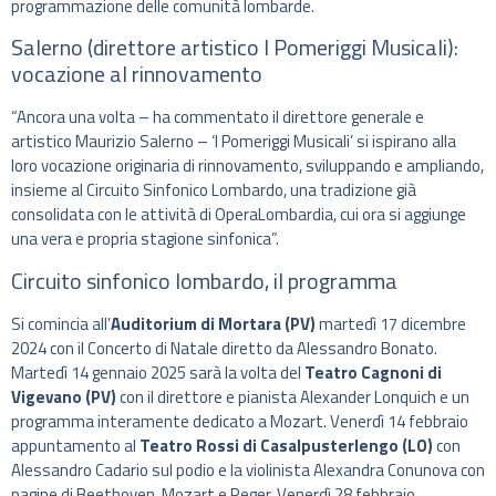
programmazione delle comunità lombarde.
Salerno (direttore artistico I Pomeriggi Musicali):
vocazione al rinnovamento
“Ancora una volta – ha commentato il direttore generale e
artistico Maurizio Salerno – ‘I Pomeriggi Musicali’ si ispirano alla
loro vocazione originaria di rinnovamento, sviluppando e ampliando,
insieme al Circuito Sinfonico Lombardo, una tradizione già
consolidata con le attività di OperaLombardia, cui ora si aggiunge
una vera e propria stagione sinfonica”.
Circuito sinfonico lombardo, il programma
Si comincia all’
Auditorium di Mortara (PV)
martedì 17 dicembre
2024 con il Concerto di Natale diretto da Alessandro Bonato.
Martedì 14 gennaio 2025 sarà la volta del
Teatro Cagnoni di
Vigevano (PV)
con il direttore e pianista Alexander Lonquich e un
programma interamente dedicato a Mozart. Venerdì 14 febbraio
appuntamento al
Teatro Rossi di Casalpusterlengo (LO)
con
Alessandro Cadario sul podio e la violinista Alexandra Conunova con
pagine di Beethoven, Mozart e Reger. Venerdì 28 febbraio