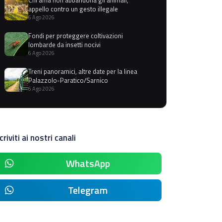
appello contro un gesto illegale
6 Ago 2026
Fondi per proteggere coltivazioni
lombarde da insetti nocivi
6 Ago 2026
Treni panoramici, altre date per la linea
Palazzolo-Paratico/Sarnico
6 Ago 2026
criviti ai nostri canali
WhatsApp
Telegram