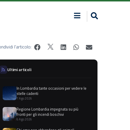
ndividi l'articolo:
Ultimi articoli
In Lombardia tante occasioni per vedere le
stelle cadenti
7 Ago 2026
Regione Lombardia impegnata su più
fronti per gli incendi boschivi
6 Ago 2026
Chi ama non abbandona gli animali,