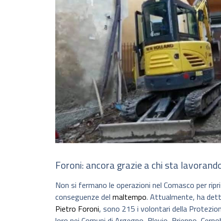
Foroni: ancora grazie a chi sta lavorand
Non si fermano le operazioni nel Comasco per riprist
conseguenze del
maltempo
. Attualmente, ha detto
Pietro Foroni
, sono 215 i volontari della Protezio
loro nei Comuni di Argegno, Blevio, Brienno, Cerno