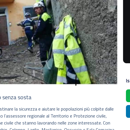
Is
o senza sosta
inare la sicurezza e aiutare le popolazioni più colpite dalle
 l’assessore regionale al Territorio e Protezione civile,
ne civile che stanno lavorando nelle zone interessate. Con
bbio, Colonno, Laglio, Maslianico, Ossuccio e Sala Comacina