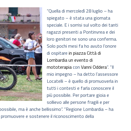
“Quella di mercoledì 28 luglio – ha
spiegato – è stata una giornata
speciale. E i sorrisi sul volto dei tanti
ragazzi presenti a Pontinvrea e dei
loro genitori ne sono una conferma.
Solo pochi mesi fa ho avuto l’onore
di ospitare
in piazza Città di
Lombardia un evento di
mototerapia
con
Vanni Oddera
“. “Il
mio impegno – ha detto l’assessore
Locatelli – è quello di promuoverla in
tutti i contesti e farla conoscere il
più possibile. Per portare gioia e
sollievo alle persone fragili e per
 possibile, ma è anche bellissimo”. “Regione Lombardia – ha
r promuovere e sostenere il riconoscimento della