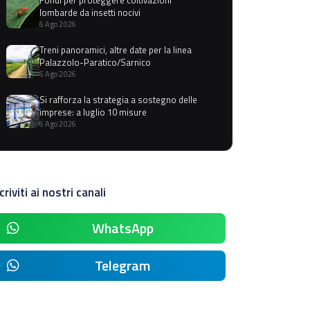
lombarde da insetti nocivi
6 Ago 2026
Treni panoramici, altre date per la linea
Palazzolo-Paratico/Sarnico
6 Ago 2026
Si rafforza la strategia a sostegno delle
imprese: a luglio 10 misure
6 Ago 2026
criviti ai nostri canali
WhatsApp
Telegram