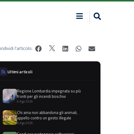
ndividi l'articolo:
Ultimi articoli
Regione Lombardia impegnata su più
fronti per gli incendi boschivi
6 Ago 2026
Chi ama non abbandona gli animali,
appello contro un gesto illegale
6 Ago 2026
Fondi per proteggere coltivazioni