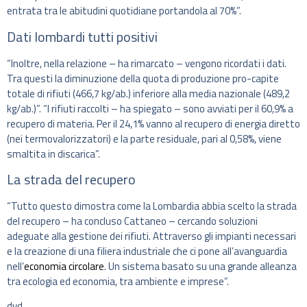
entrata tra le abitudini quotidiane portandola al 70%”.
Dati lombardi tutti positivi
“Inoltre, nella relazione – ha rimarcato – vengono ricordati i dati.
Tra questi la diminuzione della quota di produzione pro-capite
totale di rifiuti (466,7 kg/ab.) inferiore alla media nazionale (489,2
kg/ab.)”. “I rifiuti raccolti – ha spiegato – sono avviati per il 60,9% a
recupero di materia. Per il 24,1% vanno al recupero di energia diretto
(nei termovalorizzatori) e la parte residuale, pari al 0,58%, viene
smaltita in discarica”.
La strada del recupero
“Tutto questo dimostra come la Lombardia abbia scelto la strada
del recupero – ha concluso Cattaneo – cercando soluzioni
adeguate alla gestione dei rifiuti. Attraverso gli impianti necessari
e la creazione di una filiera industriale che ci pone all’avanguardia
nell’
economia circolare
. Un sistema basato su una grande alleanza
tra ecologia ed economia, tra ambiente e imprese”.
dvd