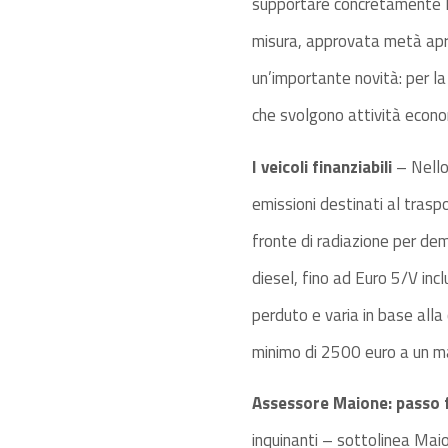
supportare concretamente le
misura, approvata metà apri
un’importante novità: per la 
che svolgono attività econom
I veicoli finanziabili
– Nello 
emissioni destinati al trasp
fronte di radiazione per dem
diesel, fino ad Euro 5/V inc
perduto e varia in base alla 
minimo di 2500 euro a un ma
Assessore Maione: passo f
inquinanti – sottolinea Mai