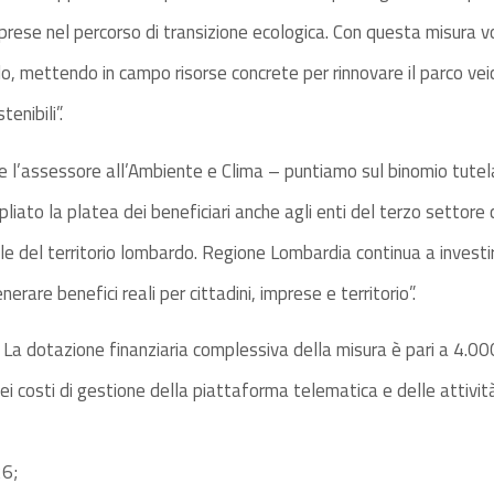
rese nel percorso di transizione ecologica. Con questa misura vo
, mettendo in campo risorse concrete per rinnovare il parco ve
tenibili”.
e l’assessore all’Ambiente e Clima – puntiamo sul binomio tute
iato la platea dei beneficiari anche agli enti del terzo settore
le del territorio lombardo. Regione Lombardia continua a investi
nerare benefici reali per cittadini, imprese e territorio”.
La dotazione finanziaria complessiva della misura è pari a 4.000
osti di gestione della piattaforma telematica e delle attività i
26;