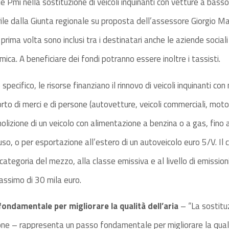
 Pmi nella sostituzione di veicoli inquinanti con vetture a bass
le dalla Giunta regionale su proposta dell’assessore Giorgio Ma
prima volta sono inclusi tra i destinatari anche le aziende sociali
ica. A beneficiare dei fondi potranno essere inoltre i tassisti.
specifico, le risorse finanziano il rinnovo di veicoli inquinanti c
orto di merci e di persone (autovetture, veicoli commerciali, motov
olizione di un veicolo con alimentazione a benzina o a gas, fino a
luso, o per esportazione all’estero di un autoveicolo euro 5/V. Il
categoria del mezzo, alla classe emissiva e al livello di emission
ssimo di 30 mila euro.
ondamentale per migliorare la qualità dell’aria
– “La sostituz
one – rappresenta un passo fondamentale per migliorare la quali