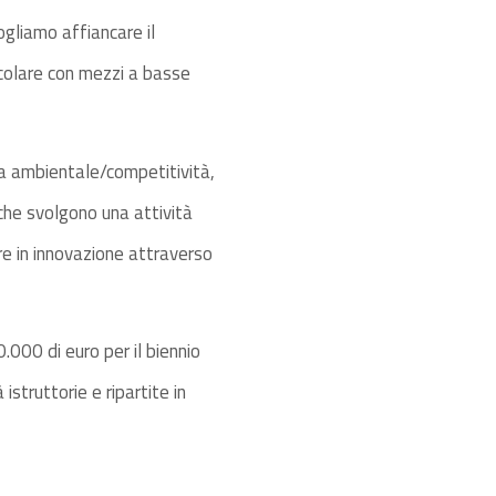
gliamo affiancare il
icolare con mezzi a basse
la ambientale/competitività,
 che svolgono una attività
re in innovazione attraverso
.000 di euro per il biennio
struttorie e ripartite in