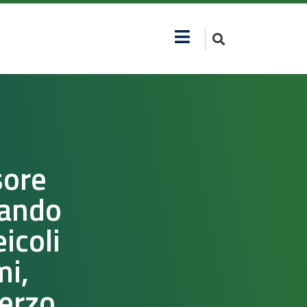
sore
bando
icoli
mi,
terzo