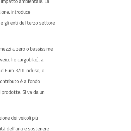
o impatto ambientale. La
ione, introduce
 e gli enti del terzo settore
on mezzi a zero o bassissime
eicoli e cargobike), a
d Euro 3/III incluso, o
 contributo è a fondo
i prodotte. Si va da un
ione dei veicoli più
tà dell’aria e sostenere