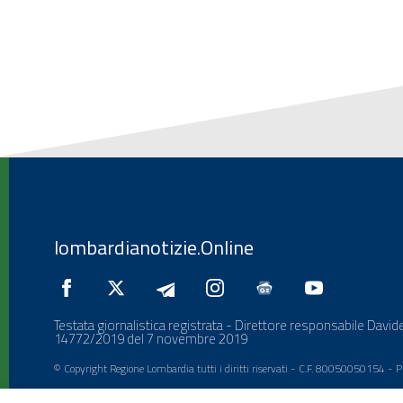
lombardianotizie.Online
Testata giornalistica registrata - Direttore responsabile Davide
14772/2019 del 7 novembre 2019
© Copyright Regione Lombardia tutti i diritti riservati - C.F. 80050050154 -