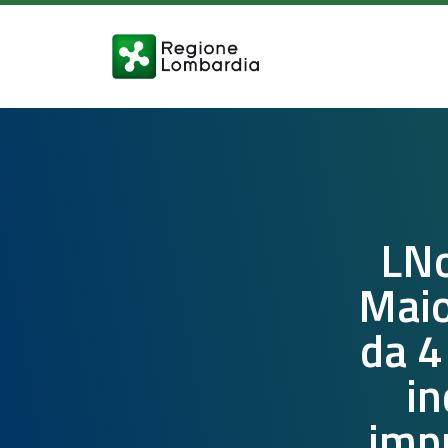
LNo
Maio
da 4
in
impr