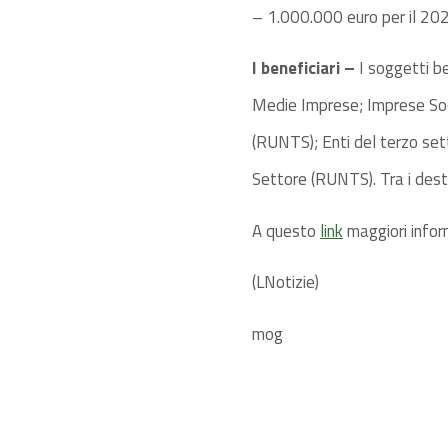
– 1.000.000 euro per il 20
I beneficiari –
I soggetti be
Medie Imprese; Imprese Soci
(RUNTS); Enti del terzo set
Settore (RUNTS). Tra i desti
A questo
link
maggiori infor
(LNotizie)
mog