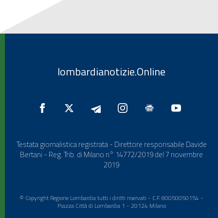
lombardianotizie.Online
Testata giornalistica registrata - Direttore responsabile Davide
Bertani - Reg. Trib. di Milano n° 14772/2019 del 7 novembre
2019
© Copyright Regione Lombardia tutti i diritti riservati - C.F. 80050050154 -
Piazza Città di Lombardia 1 - 20124 Milano