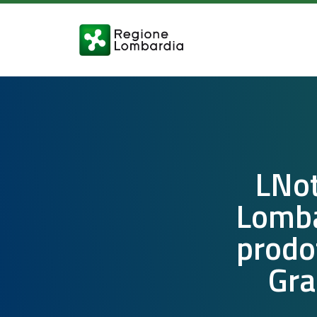
LNot
Lombar
prodot
Gra