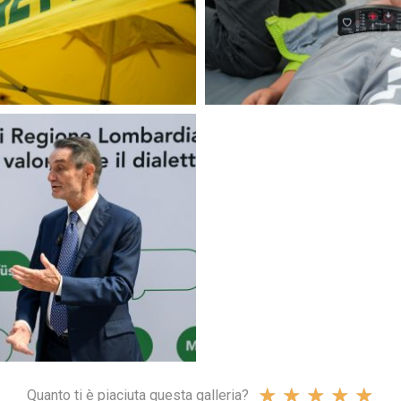
★
★
★
★
★
Quanto ti è piaciuta questa galleria?