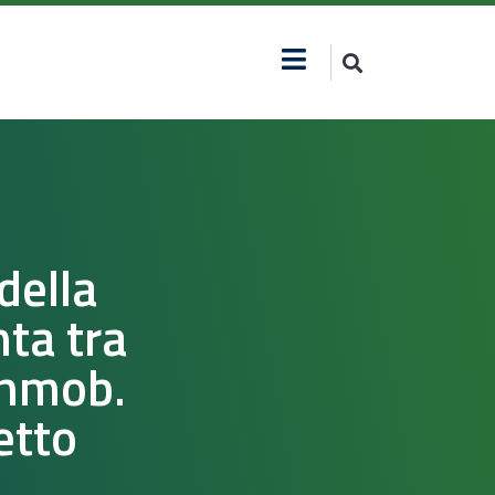
della
nta tra
ashmob.
etto