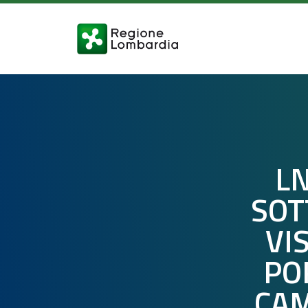
LN
SOT
VI
PO
CAM