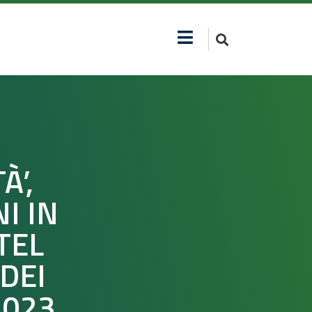
À’,
I IN
TEL
DEI
2023