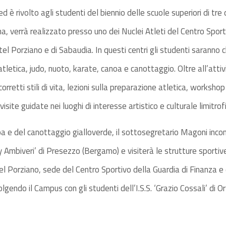
 è rivolto agli studenti del biennio delle scuole superiori di tre di
a, verrà realizzato presso uno dei Nuclei Atleti del Centro Sport
tel Porziano e di Sabaudia. In questi centri gli studenti saranno 
, atletica, judo, nuoto, karate, canoa e canottaggio. Oltre all’attiv
 corretti stili di vita, lezioni sulla preparazione atletica, worksho
visite guidate nei luoghi di interesse artistico e culturale limitro
 e del canottaggio gialloverde, il sottosegretario Magoni incontr
y Ambiveri’ di Presezzo (Bergamo) e visiterà le strutture sportive 
l Porziano, sede del Centro Sportivo della Guardia di Finanza e d
gendo il Campus con gli studenti dell’I.S.S. ‘Grazio Cossali’ di Or