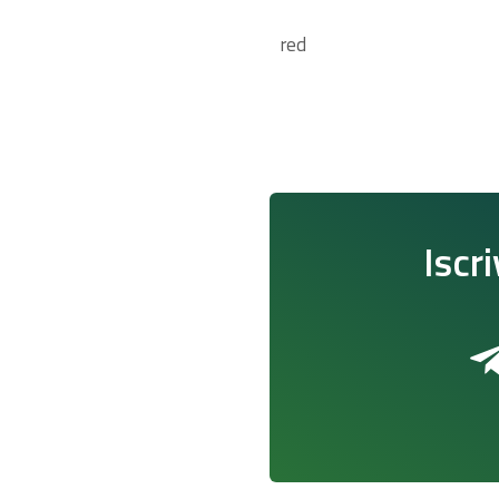
red
Iscri