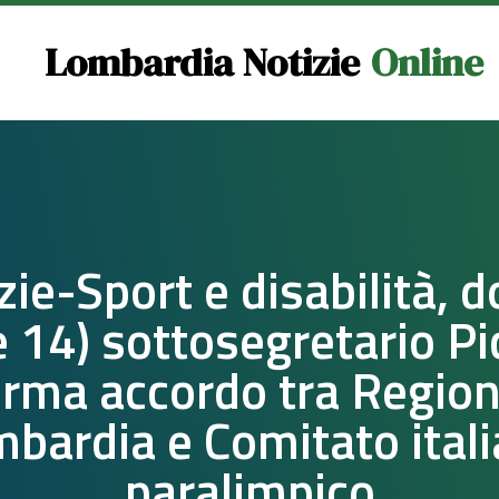
Lombardia Notizie
Online
zie-Sport e disabilità, 
e 14) sottosegretario Pi
irma accordo tra Regio
bardia e Comitato ital
paralimpico