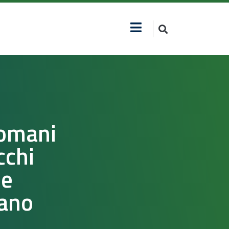
domani
cchi
ne
iano