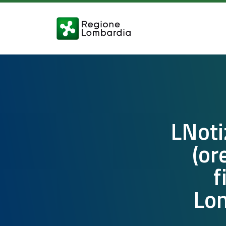
LNoti
(or
f
Lom