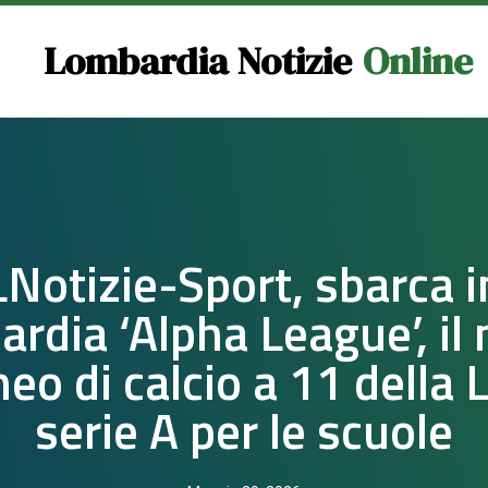
Lombardia Notizie
Online
LNotizie-Sport, sbarca i
rdia ‘Alpha League’, il
neo di calcio a 11 della 
serie A per le scuole