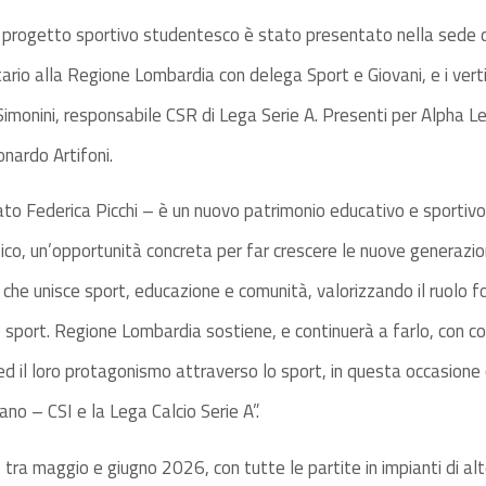
 il progetto sportivo studentesco è stato presentato nella sede 
ario alla Regione Lombardia con delega Sport e Giovani, e i vertic
Simonini, responsabile CSR di Lega Serie A. Presenti per Alpha Le
onardo Artifoni.
o Federica Picchi – è un nuovo patrimonio educativo e sportivo
ico, un’opportunità concreta per far crescere le nuove generazion
che unisce sport, educazione e comunità, valorizzando il ruolo fo
sport. Regione Lombardia sostiene, e continuerà a farlo, con con
ed il loro protagonismo attraverso lo sport, in questa occasione
ano – CSI e la Lega Calcio Serie A”.
o tra maggio e giugno 2026, con tutte le partite in impianti di alt