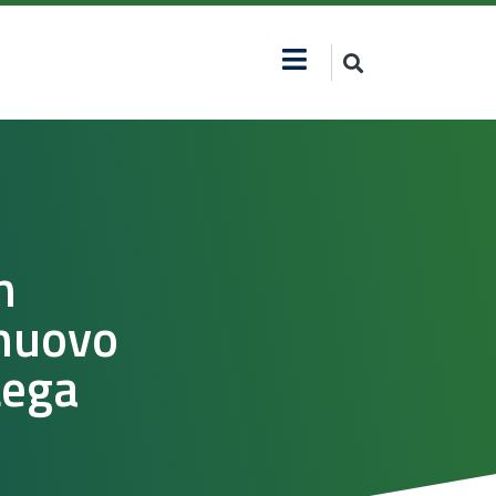
n
 nuovo
Lega