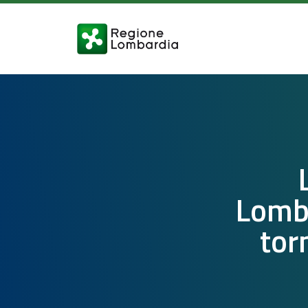
Lomba
tor