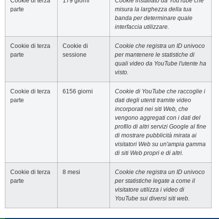
Cookie di terza
179 giorni
Cookie installato da YouTube che
parte
misura la larghezza della tua
banda per determinare quale
interfaccia utilizzare.
Cookie di terza
Cookie di
Cookie che registra un ID univoco
parte
sessione
per mantenere le statistiche di
quali video da YouTube l'utente ha
visto.
Cookie di terza
6156 giorni
Cookie di YouTube che raccoglie i
parte
dati degli utenti tramite video
incorporati nei siti Web, che
vengono aggregati con i dati del
profilo di altri servizi Google al fine
di mostrare pubblicità mirata ai
visitatori Web su un'ampia gamma
di siti Web propri e di altri.
Cookie di terza
8 mesi
Cookie che registra un ID univoco
parte
per statistiche legate a come il
visitatore utilizza i video di
YouTube sui diversi siti web.