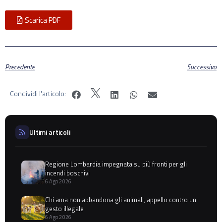
Scarica PDF
Precedente
Successivo
Condividi l'articolo:
Ultimi articoli
Regione Lombardia impegnata su più fronti per gli
incendi boschivi
6 Ago 2026
Chi ama non abbandona gli animali, appello contro un
gesto illegale
6 Ago 2026