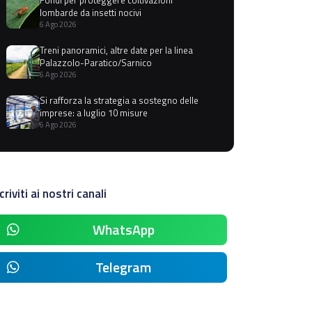
lombarde da insetti nocivi
6 Ago 2026
Treni panoramici, altre date per la linea
Palazzolo-Paratico/Sarnico
6 Ago 2026
Si rafforza la strategia a sostegno delle
imprese: a luglio 10 misure
6 Ago 2026
criviti ai nostri canali
WhatsApp
Telegram