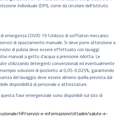
tezione Individuale (DPI), come da circolare dell’Istituto
o di emergenza COVID 19 l’utilizzo di soffiatori meccanici.
i servizi di spazzamento manuale. Si deve porre attenzione a
servizio di pulizia deve essere effettuato con lavaggi
tivi manuali a getto d’acqua a pressione ridotta. Le
tate utilizzando detergenti convenzionali ed eventualmente
 esempio soluzioni di ipoclorito al 0,05-0,025%, garantendo
requenza del lavaggio deve essere almeno quella prevista dal
lle disponibilità di personale e attrezzature.
in questa fase emergenziale sono disponibili sul sito di
tuzionale/HP/servizi-e-informazioni/cittadini/salute-e-