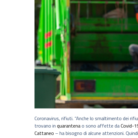
Coronavirus, rifiuti. “Anche lo smaltimento dei rifi
trovano in
quarantena
o sono affette da
Covid-1
Cattaneo
– ha bisogno di alcune attenzioni. Quindi