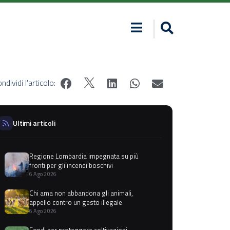
ndividi l'articolo:
Ultimi articoli
Regione Lombardia impegnata su più
fronti per gli incendi boschivi
6 Ago 2026
Chi ama non abbandona gli animali,
appello contro un gesto illegale
6 Ago 2026
Fondi per proteggere coltivazioni