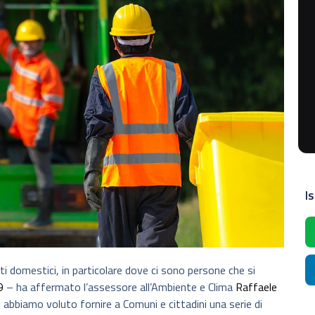
Is
uti domestici, in particolare dove ci sono persone che si
9
– ha affermato l’assessore all’Ambiente e Clima
Raffaele
 abbiamo voluto fornire a Comuni e cittadini una serie di