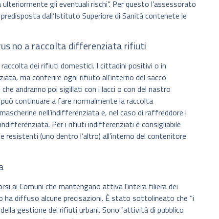
a ulteriormente gli eventuali rischi”. Per questo l’assessorato
predisposta dall’Istituto Superiore di Sanità contenete le
us no a raccolta differenziata rifiuti
accolta dei rifiuti domestici. I cittadini positivi o in
ata, ma conferire ogni rifiuto all’interno del sacco
 che andranno poi sigillati con i lacci o con del nastro
vo può continuare a fare normalmente la raccolta
mascherine nell’indifferenziata e, nel caso di raffreddore i
differenziata. Per i rifiuti indifferenziati è consigliabile
resistenti (uno dentro l’altro) all’interno del contenitore
ta
corsi ai Comuni che mantengano attiva l’intera filiera dei
o ha diffuso alcune precisazioni. È stato sottolineato che “i
della gestione dei rifiuti urbani. Sono ‘attività di pubblico