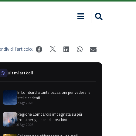
ndividi l'articolo:
Ultimi articoli
In Lombardia tante occasioni per vedere le
stelle cadenti
7 Ago 2026
Regione Lombardia impegnata su più
fronti per gli incendi boschivi
6 Ago 2026
Chi ama non abbandona gli animali,