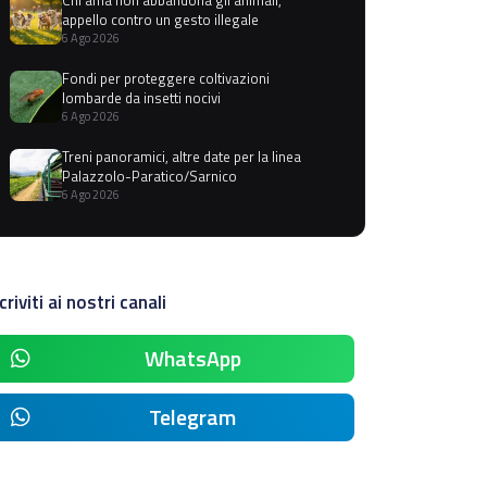
appello contro un gesto illegale
6 Ago 2026
Fondi per proteggere coltivazioni
lombarde da insetti nocivi
6 Ago 2026
Treni panoramici, altre date per la linea
Palazzolo-Paratico/Sarnico
6 Ago 2026
criviti ai nostri canali
WhatsApp
Telegram