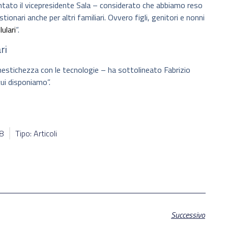
ato il vicepresidente Sala – considerato che abbiamo reso
onari anche per altri familiari. Ovvero figli, genitori e nonni
lulari
“.
ri
imestichezza con le tecnologie – ha sottolineato Fabrizio
cui disponiamo”.
48
Tipo: Articoli
Successivo