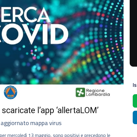
Is
 scaricate l’app ‘allertaLOM’
 aggiornato mappa virus
, per mercoledì 13 maggio, sono positivi e precedono le