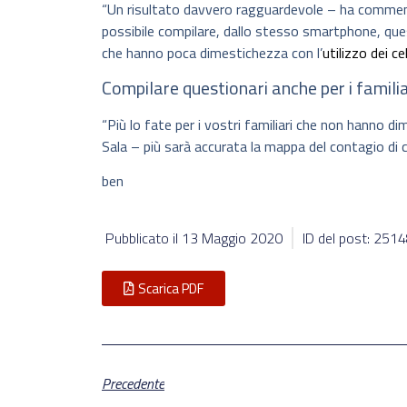
“Un risultato davvero ragguardevole – ha comment
possibile compilare, dallo stesso smartphone, questi
che hanno poca dimestichezza con l’
utilizzo dei cel
Compilare questionari anche per i familia
“Più lo fate per i vostri familiari che non hanno d
Sala – più sarà accurata la mappa del contagio di 
ben
Pubblicato il
13 Maggio 2020
ID del post: 251
Scarica PDF
Precedente