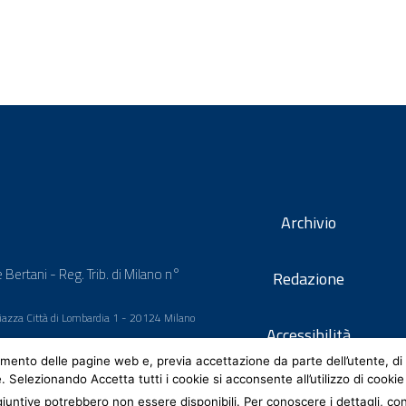
Archivio
 Bertani - Reg. Trib. di Milano n°
Redazione
 Piazza Città di Lombardia 1 - 20124 Milano
Accessibilità
mento delle pagine web e, previa accettazione da parte dell’utente, di 
e. Selezionando Accetta tutti i cookie si acconsente all’utilizzo di cookie
iuntive potrebbero non essere disponibili. Per conoscere i dettagli, co