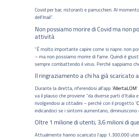
Covid per bar, ristoranti e parrucchieri. Al moment
dell’Inail”.
Non possiamo morire di Covid ma non po
attività
“È molto importante capire come si riapre: non pos
– ma non possiamo morire di fame. Quindi è giusto 
sempre combattendo il virus. Perchè sappiamo che
Il ringraziamento a chi ha già scaricato 
Durante la diretta, riferendosi all’app ‘
AllertaLOM
‘
va il plauso che proviene “da diverse parti d’Ital
rivolgendosi ai cittadini – perché con il progetto ‘
C
indicandoci se i sintomi aumentano, diminuiscono e 
Oltre 1 milione di utenti, 3,6 milioni di q
Attualmente hanno scaricato l’app 1.300.000 utent