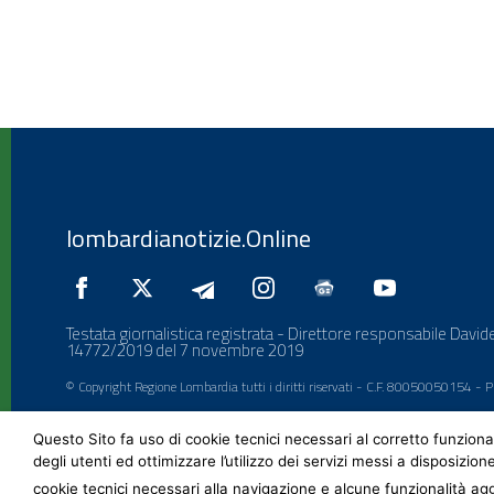
lombardianotizie.Online
Testata giornalistica registrata - Direttore responsabile Davide
14772/2019 del 7 novembre 2019
© Copyright Regione Lombardia tutti i diritti riservati - C.F. 80050050154 -
Questo Sito fa uso di cookie tecnici necessari al corretto funziona
degli utenti ed ottimizzare l’utilizzo dei servizi messi a disposizion
cookie tecnici necessari alla navigazione e alcune funzionalità agg