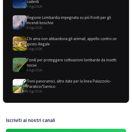
cadenti
7 Ago 2026
Regione Lombardia impegnata su più fronti per gli
incendi boschivi
6 Ago 2026
Chi ama non abbandona gli animali, appello contro un
gesto illegale
6 Ago 2026
Fondi per proteggere coltivazioni lombarde da insetti
nocivi
6 Ago 2026
Treni panoramici, altre date per la linea Palazzolo-
Paratico/Sarnico
6 Ago 2026
Iscriviti ai nostri canali