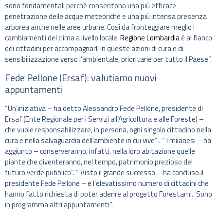
sono fondamentali perché consentono una più efficace
penetrazione delle acque meteoriche e una più intensa presenza
arborea anche nelle aree urbane. Così da fronteggiare meglio i
cambiamenti del clima a livello locale.
Regione Lombardia
è al fianco
dei cittadini per accompagnarli in queste azioni di cura e di
sensibilizzazione verso l’ambientale, prioritarie per tutto il Paese”.
Fede Pellone (Ersaf): valutiamo nuovi
appuntamenti
“Un’iniziativa – ha detto Alessandro Fede Pellone, presidente di
Ersaf (Ente Regionale per i Servizi all’Agricoltura e alle Foreste) –
che vuole responsabilizzare, in persona, ogni singolo cittadino nella
cura e nella salvaguardia dell’ambiente in cui vive” . “ I milanesi – ha
aggiunto – conserveranno, infatti, nella loro abitazione quelle
piante che diventeranno, nel tempo, patrimonio prezioso del
futuro verde pubblico”. “ Visto il grande successo – ha concluso il
presidente Fede Pellone – e l’elevatissimo numero di cittadini che
hanno fatto richiesta di poter aderire al progetto Forestami. Sono
in programma altri appuntamenti”.