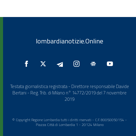
lombardianotizie.Online
Testata giornalistica registrata - Direttore responsabile Davide
Bertani - Reg. Trib. di Milano n° 14772/2019 del 7 novembre
2019
© Copyright Regione Lombardia tutti i diritti riservati - C.F. 80050050154 -
Piazza Città di Lombardia 1 - 20124 Milano