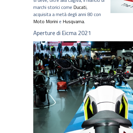
si deve, oltre alla Cagiva, il rilancio di
marchi storici come
Ducati
,
acquisita a metà degli anni 80 con
Moto Morini
e
Husqvarna
.
Aperture di Eicma 2021