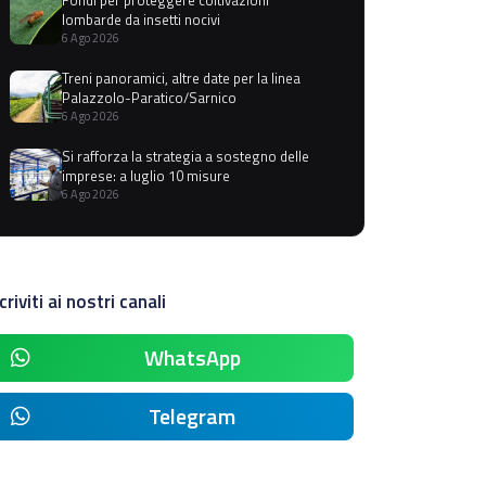
lombarde da insetti nocivi
6 Ago 2026
Treni panoramici, altre date per la linea
Palazzolo-Paratico/Sarnico
6 Ago 2026
Si rafforza la strategia a sostegno delle
imprese: a luglio 10 misure
6 Ago 2026
criviti ai nostri canali
WhatsApp
Telegram