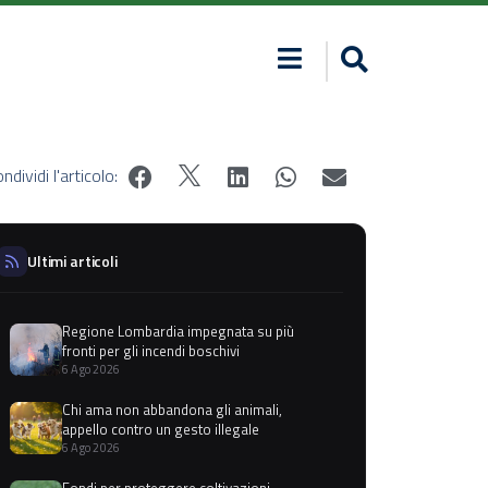
ndividi l'articolo:
Ultimi articoli
Regione Lombardia impegnata su più
fronti per gli incendi boschivi
6 Ago 2026
Chi ama non abbandona gli animali,
appello contro un gesto illegale
6 Ago 2026
Fondi per proteggere coltivazioni