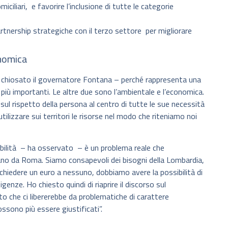
miciliari, e favorire l’inclusione di tutte le categorie
artnership strategiche con il terzo settore per migliorare
onomica
ha chiosato il governatore Fontana – perché rappresenta una
le più importanti. Le altre due sono l’ambientale e l’economica.
l rispetto della persona al centro di tutte le sue necessità
ilizzare sui territori le risorse nel modo che riteniamo noi
isabilità – ha osservato – è un problema reale che
ano da Roma. Siamo consapevoli dei bisogni della Lombardia,
a chiedere un euro a nessuno, dobbiamo avere la possibilità di
igenze. Ho chiesto quindi di riaprire il discorso sul
to che ci libererebbe da problematiche di carattere
ssono più essere giustificati”.