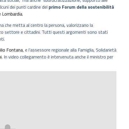
altà sociali, ma anche sburocratizzazione, supporto alle
cuni dei punti cardine del
primo Forum della sostenibilità
e Lombardia
.
ma che metta al centro la persona, valorizzano la
rzo settore e cittadini. Tutti questi argomenti sono stati
ti.
ilio Fontana
, e l’assessore regionale alla Famiglia, Solidarietà
i
. In video collegamento è intervenuta anche il ministro per