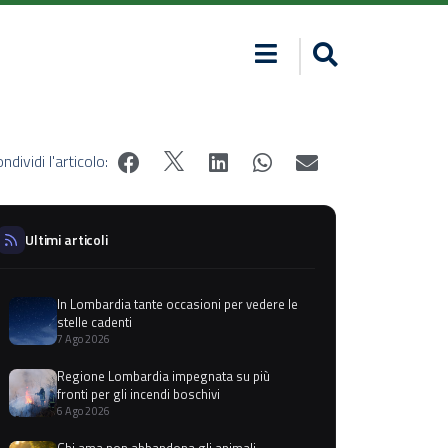
ndividi l'articolo:
Ultimi articoli
In Lombardia tante occasioni per vedere le
stelle cadenti
7 Ago 2026
Regione Lombardia impegnata su più
fronti per gli incendi boschivi
6 Ago 2026
Chi ama non abbandona gli animali,