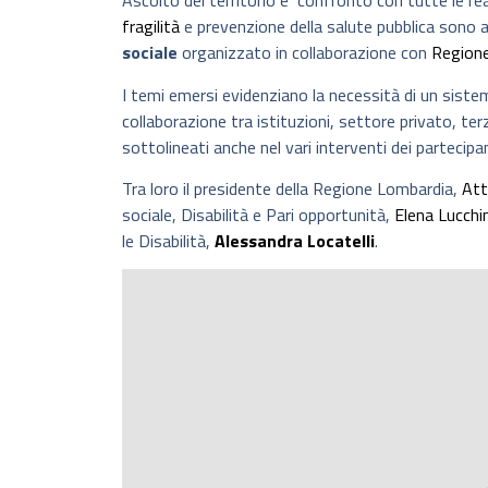
Ascolto del territorio e confronto con tutte le re
fragilità
e prevenzione della salute pubblica sono al
sociale
organizzato in collaborazione con
Region
I temi emersi evidenziano la necessità di un siste
collaborazione tra istituzioni, settore privato, te
sottolineati anche nel vari interventi dei partecipan
Tra loro il presidente della Regione Lombardia,
Att
sociale, Disabilità e Pari opportunità,
Elena Lucchin
le Disabilità,
Alessandra Locatelli
.