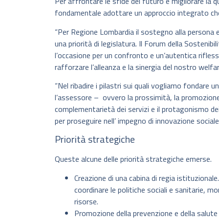
Per affrontare le sfide del futuro e migliorare la 
fondamentale adottare un approccio integrato che 
“Per Regione Lombardia il sostegno alla persona e
una priorità di legislatura. Il Forum della Sosteni
l’occasione per un confronto e un’autentica riflessi
rafforzare l’alleanza e la sinergia del nostro welfare
“Nel ribadire i pilastri sui quali vogliamo fondare u
l’assessore – ovvero la prossimità, la promozione 
complementarietà dei servizi e il protagonismo dei 
per proseguire nell’ impegno di innovazione sociale 
Priorità strategiche
Queste alcune delle priorità strategiche emerse.
Creazione di una cabina di regia istituzional
coordinare le politiche sociali e sanitarie, mo
risorse.
Promozione della prevenzione e della salute 