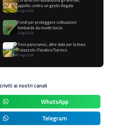
appello contro un gesto illegale
6 Ago 2026
Fondi per proteggere coltivazioni
lombarde da insetti nocivi
6 Ago 2026
Treni panoramici, altre date per la linea
Palazzolo-Paratico/Sarnico
6 Ago 2026
criviti ai nostri canali
WhatsApp
Telegram