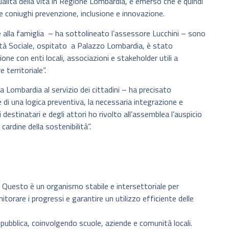
qualità della vita in Regione Lombardia, è emerso che è quindi
coniughi prevenzione, inclusione e innovazione.
 alla famiglia – ha sottolineato l’assessore Lucchini – sono
bilità Sociale, ospitato a Palazzo Lombardia, è stato
one con enti locali, associazioni e stakeholder utili a
 territoriale”.
na Lombardia al servizio dei cittadini – ha precisato
di una logica preventiva, la necessaria integrazione e
destinatari e degli attori ho rivolto all’assemblea l’auspicio
cardine della sostenibilità”.
e. Questo è un organismo stabile e intersettoriale per
nitorare i progressi e garantire un utilizzo efficiente delle
pubblica, coinvolgendo scuole, aziende e comunità locali.