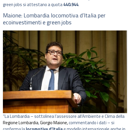
green jobs si attestano a quota
440.944
.
Maione: Lombardia locomotiva d’Italia per
ecoinvestimenti e green jobs
“La Lombardia – sottolinea l’assessore all’Ambiente e Clima della
Regione Lombardia
,
Giorgio Maione,
commentando i dati – si
conferma la
locomotiva d’Italia
e modello internazionale anche in