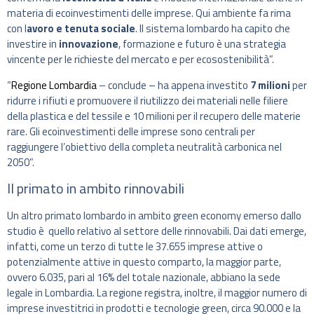
materia di ecoinvestimenti delle imprese. Qui ambiente fa rima
con l
avoro e tenuta sociale
. Il sistema lombardo ha capito che
investire in
innovazione
, formazione e futuro è una strategia
vincente per le richieste del mercato e per ecosostenibilità”.
“
Regione Lombardia
– conclude – ha appena investito
7 milioni
per
ridurre i rifiuti e promuovere il riutilizzo dei materiali nelle filiere
della plastica e del tessile e 10 milioni per il recupero delle materie
rare. Gli ecoinvestimenti delle imprese sono centrali per
raggiungere l’obiettivo della completa neutralità carbonica nel
2050”.
Il primato in ambito rinnovabili
Un altro primato lombardo in ambito green economy emerso dallo
studio è quello relativo al settore delle rinnovabili. Dai dati emerge,
infatti, come un terzo di tutte le 37.655 imprese attive o
potenzialmente attive in questo comparto, la maggior parte,
ovvero 6.035, pari al 16% del totale nazionale, abbiano la sede
legale in Lombardia. La regione registra, inoltre, il maggior numero di
imprese investitrici in prodotti e tecnologie green, circa 90.000 e la