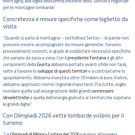
Montagna, alla vigilia della prima edizione della ‘Giornata regionale
per le montagne lombarde’.
Concretezza e misure specifiche come biglietto da
visita
“Quando si parla di montagna – sottolinea Sertori – le parole non
possono essere accompagnate da misure generiche. Servono
provvedimenti concreti, in grado di soddisfare necessità specifiche
che variano da zona a zona. Con il
presidente Fontana
e gli altri
componenti della
Giunta
abbiamo portato avanti sfide non facili,
volte a favorire lo
sviluppo di questi territori
e a contrastarne lo
spopolamento. Abbiamo investito oltre 70 milioni di euro. Inoltre,
abbiamo approvato norme regionali importanti. Fra tutte, voglio
ricordare quella sull’assegnazione delle grandi
concessioni
idroelettriche
e quella dell’energia gratuita ai territori che ospitano
le grandi dighe”.
Con Olimpiadi 2026 vette lombarde volàno per il
turismo
“Le
Olimpiadi di Milano-Cortina del 2026
saranno all’insegna