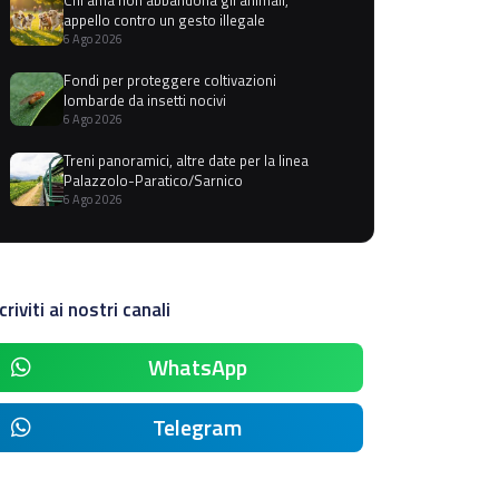
appello contro un gesto illegale
6 Ago 2026
Fondi per proteggere coltivazioni
lombarde da insetti nocivi
6 Ago 2026
Treni panoramici, altre date per la linea
Palazzolo-Paratico/Sarnico
6 Ago 2026
criviti ai nostri canali
WhatsApp
Telegram