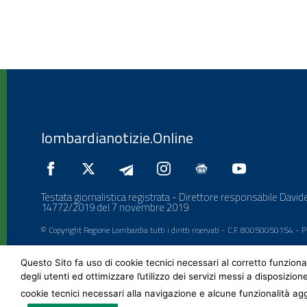
lombardianotizie.Online
Testata giornalistica registrata - Direttore responsabile Davide
14772/2019 del 7 novembre 2019
© Copyright Regione Lombardia tutti i diritti riservati - C.F. 80050050154 -
Questo Sito fa uso di cookie tecnici necessari al corretto funziona
degli utenti ed ottimizzare l’utilizzo dei servizi messi a disposizion
cookie tecnici necessari alla navigazione e alcune funzionalità agg