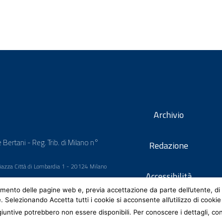
Archivio
 Bertani - Reg. Trib. di Milano n°
Redazione
 Piazza Città di Lombardia 1 - 20124 Milano
Accessibilità
mento delle pagine web e, previa accettazione da parte dell’utente, di 
e. Selezionando Accetta tutti i cookie si acconsente all’utilizzo di cookie
iuntive potrebbero non essere disponibili. Per conoscere i dettagli, co