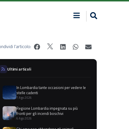
ndividi l'articolo:
Ultimi articoli
In Lombardia tante occasioni per vedere le
stelle cadenti
7 Ago 2026
Regione Lombardia impegnata su più
fronti per gli incendi boschivi
6 Ago 2026
Chi ama non abbandona gli animali,