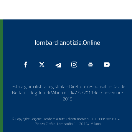
lombardianotizie.Online
Testata giornalistica registrata - Direttore responsabile Davide
Bertani - Reg. Trib. di Milano n° 14772/2019 del 7 novembre
2019
© Copyright Regione Lombardia tutti i diritti riservati - C.F. 80050050154 -
Piazza Città di Lombardia 1 - 20124 Milano