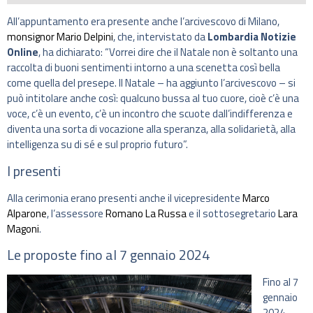
All’appuntamento era presente anche l’arcivescovo di Milano,
monsignor Mario Delpini
, che, intervistato da
Lombardia Notizie
Online
, ha dichiarato: “Vorrei dire che il Natale non è soltanto una
raccolta di buoni sentimenti intorno a una scenetta così bella
come quella del presepe. Il Natale – ha aggiunto l’arcivescovo – si
può intitolare anche così: qualcuno bussa al tuo cuore, cioè c’è una
voce, c’è un evento, c’è un incontro che scuote dall’indifferenza e
diventa una sorta di vocazione alla speranza, alla solidarietà, alla
intelligenza su di sé e sul proprio futuro”.
I presenti
Alla cerimonia erano presenti anche il vicepresidente
Marco
Alparone
, l’assessore
Romano La Russa
e il sottosegretario
Lara
Magoni
.
Le proposte fino al 7 gennaio 2024
Fino al 7
gennaio
2024,