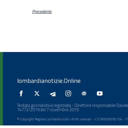
Precedente
lombardianotizie.Online
Testata giornalistica registrata - Direttore responsabile Davide
14772/2019 del 7 novembre 2019
© Copyright Regione Lombardia tutti i diritti riservati - C.F. 80050050154 -