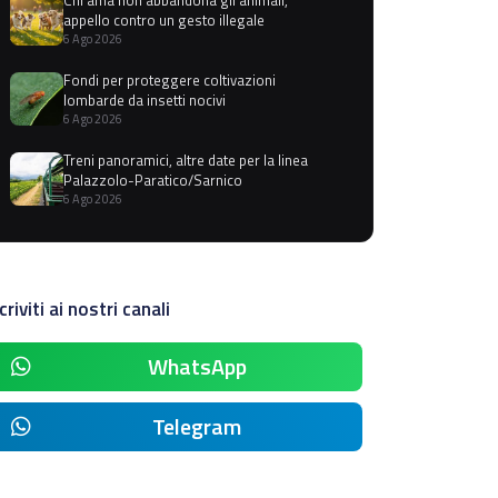
appello contro un gesto illegale
6 Ago 2026
Fondi per proteggere coltivazioni
lombarde da insetti nocivi
6 Ago 2026
Treni panoramici, altre date per la linea
Palazzolo-Paratico/Sarnico
6 Ago 2026
criviti ai nostri canali
WhatsApp
Telegram