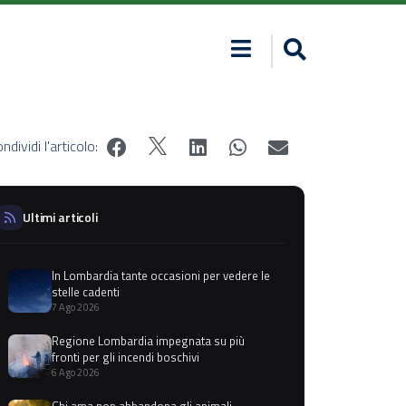
ndividi l'articolo:
Ultimi articoli
In Lombardia tante occasioni per vedere le
stelle cadenti
7 Ago 2026
Regione Lombardia impegnata su più
fronti per gli incendi boschivi
6 Ago 2026
Chi ama non abbandona gli animali,