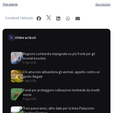
Precedente
Successivo
Condividi l'articolo:
Ultimi articoli
Regione Lombardia impegnata su più fronti per gli
incendi boschivi
6 Ago 2026
Chi ama non abbandona gli animali, appello contro un
gesto illegale
6 Ago 2026
Fondi per proteggere coltivazioni lombarde da insetti
nocivi
6 Ago 2026
Treni panoramici, altre date per la linea Palazzolo-
Paratico/Sarnico