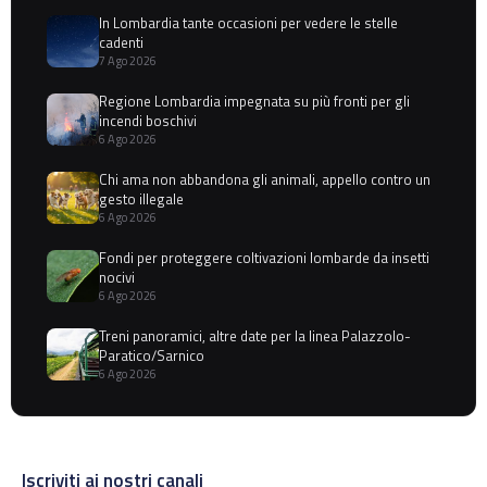
In Lombardia tante occasioni per vedere le stelle
cadenti
7 Ago 2026
Regione Lombardia impegnata su più fronti per gli
incendi boschivi
6 Ago 2026
Chi ama non abbandona gli animali, appello contro un
gesto illegale
6 Ago 2026
Fondi per proteggere coltivazioni lombarde da insetti
nocivi
6 Ago 2026
Treni panoramici, altre date per la linea Palazzolo-
Paratico/Sarnico
6 Ago 2026
Iscriviti ai nostri canali