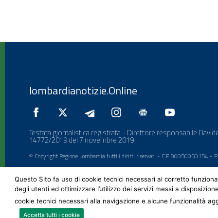
lombardianotizie.Online
Testata giornalistica registrata - Direttore responsabile Davide
14772/2019 del 7 novembre 2019
© Copyright Regione Lombardia tutti i diritti riservati - C.F. 80050050154 -
Questo Sito fa uso di cookie tecnici necessari al corretto funziona
degli utenti ed ottimizzare l’utilizzo dei servizi messi a disposizion
cookie tecnici necessari alla navigazione e alcune funzionalità agg
Accetta tutti i cookie