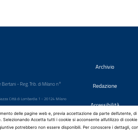
Archivio
 Bertani - Reg. Trib. di Milano n°
Redazione
 Piazza Città di Lombardia 1 - 20124 Milano
Accessibilità
mento delle pagine web e, previa accettazione da parte dell’utente, di 
e. Selezionando Accetta tutti i cookie si acconsente all’utilizzo di cookie
iuntive potrebbero non essere disponibili. Per conoscere i dettagli, co