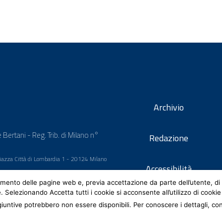
Archivio
 Bertani - Reg. Trib. di Milano n°
Redazione
 Piazza Città di Lombardia 1 - 20124 Milano
Accessibilità
mento delle pagine web e, previa accettazione da parte dell’utente, di 
e. Selezionando Accetta tutti i cookie si acconsente all’utilizzo di cookie
iuntive potrebbero non essere disponibili. Per conoscere i dettagli, co