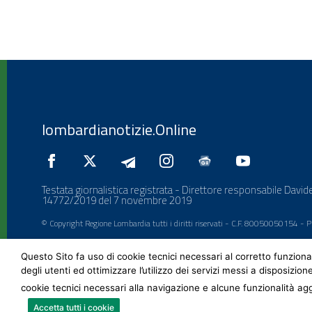
lombardianotizie.Online
Testata giornalistica registrata - Direttore responsabile Davide
14772/2019 del 7 novembre 2019
© Copyright Regione Lombardia tutti i diritti riservati - C.F. 80050050154 -
Questo Sito fa uso di cookie tecnici necessari al corretto funziona
degli utenti ed ottimizzare l’utilizzo dei servizi messi a disposizion
cookie tecnici necessari alla navigazione e alcune funzionalità agg
Accetta tutti i cookie