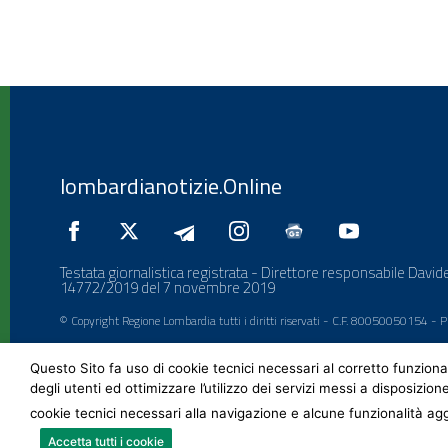
lombardianotizie.Online
Testata giornalistica registrata - Direttore responsabile Davide
14772/2019 del 7 novembre 2019
© Copyright Regione Lombardia tutti i diritti riservati - C.F. 80050050154 -
Questo Sito fa uso di cookie tecnici necessari al corretto funziona
degli utenti ed ottimizzare l’utilizzo dei servizi messi a disposizion
cookie tecnici necessari alla navigazione e alcune funzionalità agg
Accetta tutti i cookie