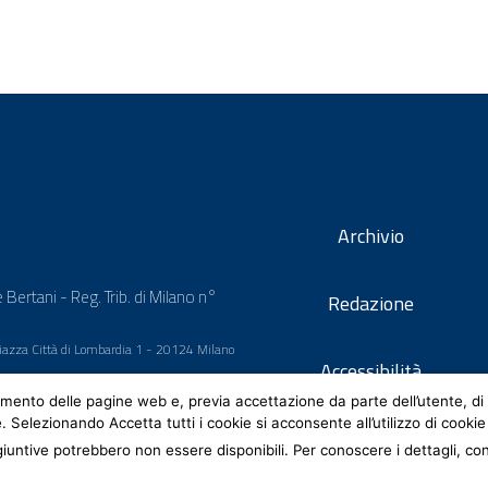
Archivio
 Bertani - Reg. Trib. di Milano n°
Redazione
 Piazza Città di Lombardia 1 - 20124 Milano
Accessibilità
mento delle pagine web e, previa accettazione da parte dell’utente, di 
e. Selezionando Accetta tutti i cookie si acconsente all’utilizzo di cookie
iuntive potrebbero non essere disponibili. Per conoscere i dettagli, co