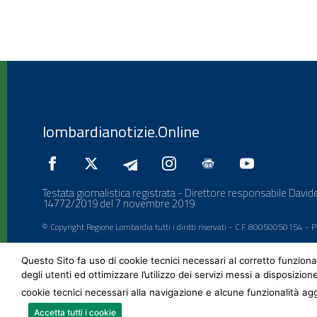
lombardianotizie.Online
Testata giornalistica registrata - Direttore responsabile Davide
14772/2019 del 7 novembre 2019
© Copyright Regione Lombardia tutti i diritti riservati - C.F. 80050050154 -
Questo Sito fa uso di cookie tecnici necessari al corretto funziona
degli utenti ed ottimizzare l’utilizzo dei servizi messi a disposizion
cookie tecnici necessari alla navigazione e alcune funzionalità agg
Accetta tutti i cookie