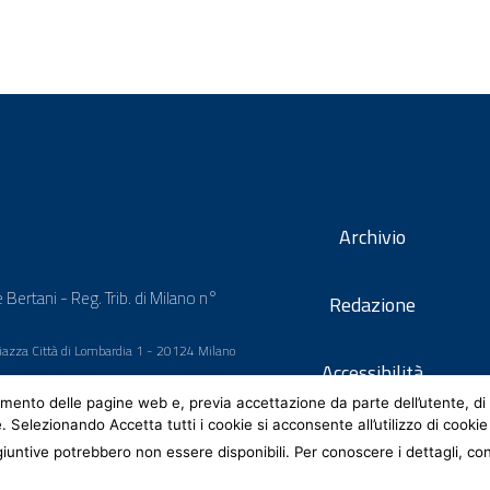
Archivio
 Bertani - Reg. Trib. di Milano n°
Redazione
 Piazza Città di Lombardia 1 - 20124 Milano
Accessibilità
mento delle pagine web e, previa accettazione da parte dell’utente, di 
e. Selezionando Accetta tutti i cookie si acconsente all’utilizzo di cookie
iuntive potrebbero non essere disponibili. Per conoscere i dettagli, co