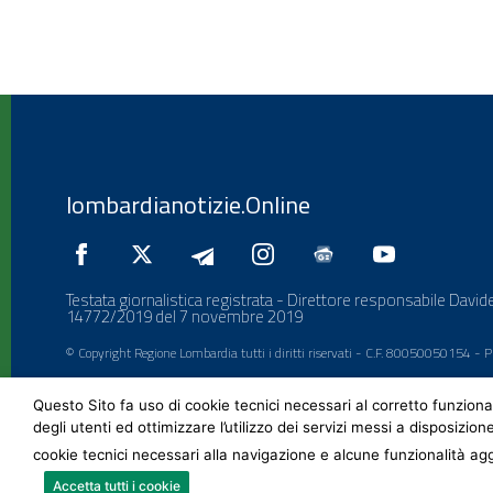
lombardianotizie.Online
Testata giornalistica registrata - Direttore responsabile Davide
14772/2019 del 7 novembre 2019
© Copyright Regione Lombardia tutti i diritti riservati - C.F. 80050050154 -
Questo Sito fa uso di cookie tecnici necessari al corretto funziona
degli utenti ed ottimizzare l’utilizzo dei servizi messi a disposizion
cookie tecnici necessari alla navigazione e alcune funzionalità agg
Accetta tutti i cookie