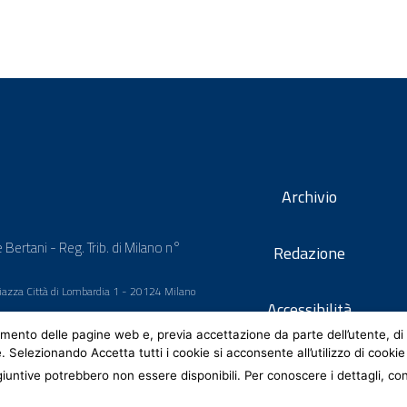
Archivio
 Bertani - Reg. Trib. di Milano n°
Redazione
 Piazza Città di Lombardia 1 - 20124 Milano
Accessibilità
mento delle pagine web e, previa accettazione da parte dell’utente, di 
e. Selezionando Accetta tutti i cookie si acconsente all’utilizzo di cookie
iuntive potrebbero non essere disponibili. Per conoscere i dettagli, co