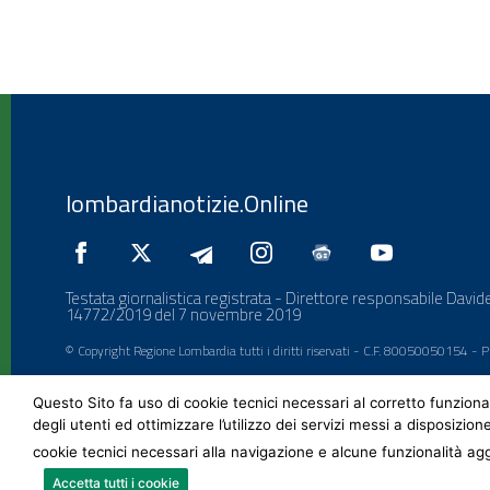
lombardianotizie.Online
Testata giornalistica registrata - Direttore responsabile Davide
14772/2019 del 7 novembre 2019
© Copyright Regione Lombardia tutti i diritti riservati - C.F. 80050050154 -
Questo Sito fa uso di cookie tecnici necessari al corretto funziona
degli utenti ed ottimizzare l’utilizzo dei servizi messi a disposizion
cookie tecnici necessari alla navigazione e alcune funzionalità agg
Accetta tutti i cookie