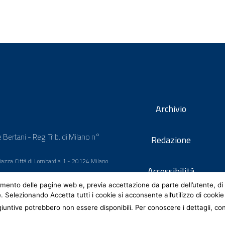
Archivio
 Bertani - Reg. Trib. di Milano n°
Redazione
 Piazza Città di Lombardia 1 - 20124 Milano
Accessibilità
mento delle pagine web e, previa accettazione da parte dell’utente, di 
e. Selezionando Accetta tutti i cookie si acconsente all’utilizzo di cookie
iuntive potrebbero non essere disponibili. Per conoscere i dettagli, co