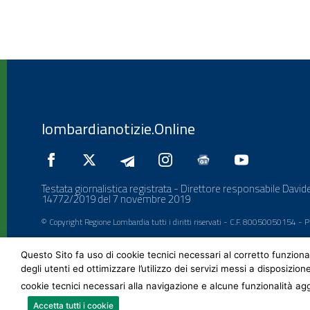
lombardianotizie.Online
Testata giornalistica registrata - Direttore responsabile Davide
14772/2019 del 7 novembre 2019
© Copyright Regione Lombardia tutti i diritti riservati - C.F. 80050050154 -
Questo Sito fa uso di cookie tecnici necessari al corretto funziona
degli utenti ed ottimizzare l’utilizzo dei servizi messi a disposizion
cookie tecnici necessari alla navigazione e alcune funzionalità agg
Accetta tutti i cookie