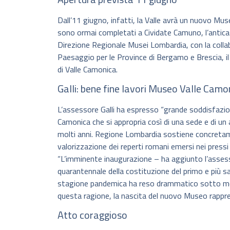
Dall’11 giugno, infatti, la Valle avrà un nuovo Mus
sono ormai completati a Cividate Camuno, l’antica
Direzione Regionale Musei Lombardia, con la colla
Paesaggio per le Province di Bergamo e Brescia, il
di Valle Camonica.
Galli: bene fine lavori Museo Valle Camo
L’assessore Galli ha espresso “grande soddisfazio
Camonica che si appropria così di una sede e di un a
molti anni. Regione Lombardia sostiene concretame
valorizzazione dei reperti romani emersi nei pressi d
“L’imminente inaugurazione – ha aggiunto l’assess
quarantennale della costituzione del primo e più 
stagione pandemica ha reso drammatico sotto molti a
questa ragione, la nascita del nuovo Museo rappre
Atto coraggioso