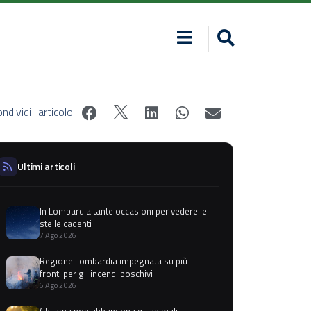
ndividi l'articolo:
Ultimi articoli
In Lombardia tante occasioni per vedere le
stelle cadenti
7 Ago 2026
Regione Lombardia impegnata su più
fronti per gli incendi boschivi
6 Ago 2026
Chi ama non abbandona gli animali,