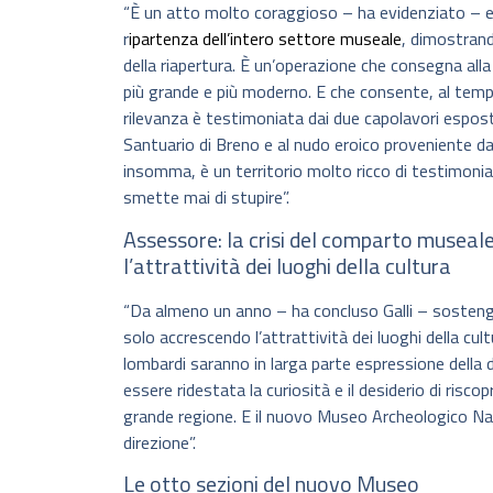
“È un atto molto coraggioso – ha evidenziato – e
r
ipartenza dell’intero settore museale
, dimostrand
della riapertura. È un’operazione che consegna alla
più grande e più moderno. E che consente, al tempo
rilevanza è testimoniata dai due capolavori espost
Santuario di Breno e al nudo eroico proveniente da
insomma, è un territorio molto ricco di testimonian
smette mai di stupire”.
Assessore: la crisi del comparto museal
l’attrattività dei luoghi della cultura
“Da almeno un anno – ha concluso Galli – sosteng
solo accrescendo l’attrattività dei luoghi della cu
lombardi saranno in larga parte espressione della d
essere ridestata la curiosità e il desiderio di riscop
grande regione. E il nuovo Museo Archeologico Na
direzione”.
Le otto sezioni del nuovo Museo