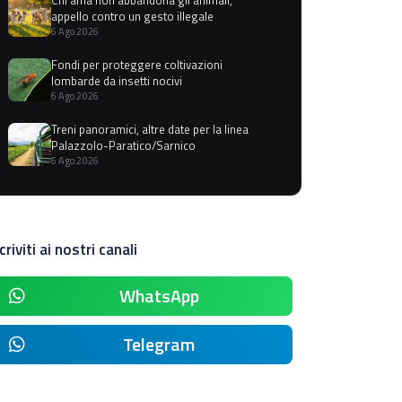
appello contro un gesto illegale
6 Ago 2026
Fondi per proteggere coltivazioni
lombarde da insetti nocivi
6 Ago 2026
Treni panoramici, altre date per la linea
Palazzolo-Paratico/Sarnico
6 Ago 2026
criviti ai nostri canali
WhatsApp
Telegram