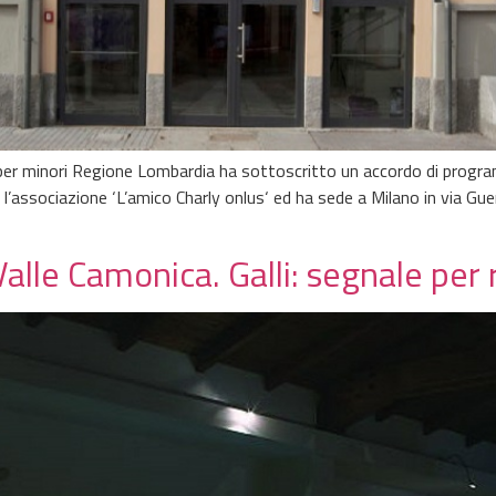
 per minori Regione Lombardia ha sottoscritto un accordo di program
e l’associazione ‘L’amico Charly onlus‘ ed ha sede a Milano in via Gue
alle Camonica. Galli: segnale per 