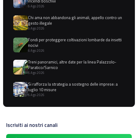
incendi boschivi
6 Ago 2026
Chi ama non abbandona gli animali, appello contro un
gesto illegale
6 Ago 2026
Fondi per proteggere coltivazioni lombarde da insetti
nocivi
6 Ago 2026
Treni panoramici, altre date per la linea Palazzolo-
Paratico/Sarnico
6 Ago 2026
Si rafforza la strategia a sostegno delle imprese: a
luglio 10 misure
6 Ago 2026
Iscriviti ai nostri canali