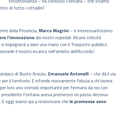
testimonianza – ha concluso Fontana – che stiamo
ro di tutto i cittadini”.
nte della Provincia,
Marco Magrini
– è interessantissimo
re l’innovazione
dei nostri ospedali. Alcune criticità
se si impegnerà a dare una mano con il Trasporto pubblico
prevede il nostro incarico nell’ambito dell’Accordo”.
 sindaco di Busto Arsizio,
Emanuele Antonelli
– che dà il via
 per il territorio. E infonde nuovamente fiducia a chi lavora
à per loro uno stimolo importante per fermarsi da noi con
 Il presidente Fontana aveva promesso un passo decisivo
o. E oggi siamo qui a riconoscere che
le promesse sono