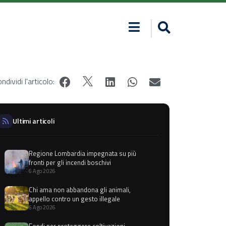
ndividi l'articolo:
Ultimi articoli
Regione Lombardia impegnata su più
fronti per gli incendi boschivi
6 Ago 2026
Chi ama non abbandona gli animali,
appello contro un gesto illegale
6 Ago 2026
Fondi per proteggere coltivazioni