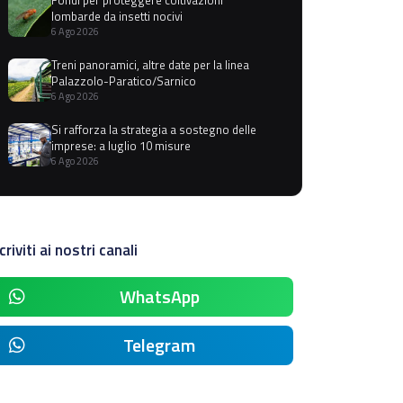
lombarde da insetti nocivi
6 Ago 2026
Treni panoramici, altre date per la linea
Palazzolo-Paratico/Sarnico
6 Ago 2026
Si rafforza la strategia a sostegno delle
imprese: a luglio 10 misure
6 Ago 2026
criviti ai nostri canali
WhatsApp
Telegram