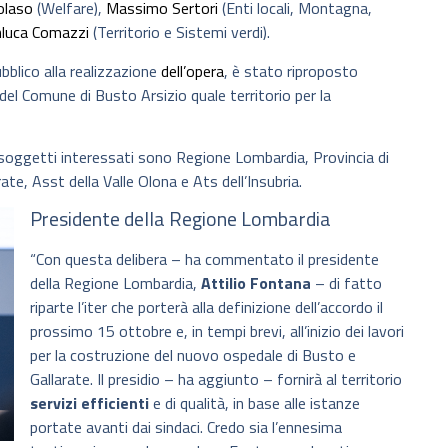
olaso
(Welfare),
Massimo Sertori
(Enti locali, Montagna,
nluca Comazzi
(Territorio e Sistemi verdi).
ubblico alla realizzazione
dell’opera
, è stato riproposto
del Comune di Busto Arsizio quale territorio per la
I soggetti interessati sono Regione Lombardia, Provincia di
e, Asst della Valle Olona e Ats dell’Insubria.
Presidente della Regione Lombardia
“Con questa delibera – ha commentato il presidente
della Regione Lombardia,
Attilio Fontana
– di fatto
riparte l’iter che porterà alla definizione dell’accordo il
prossimo 15 ottobre e, in tempi brevi, all’inizio dei lavori
per la costruzione del nuovo ospedale di Busto e
Gallarate. Il presidio – ha aggiunto – fornirà al territorio
servizi efficienti
e di qualità, in base alle istanze
portate avanti dai sindaci. Credo sia l’ennesima