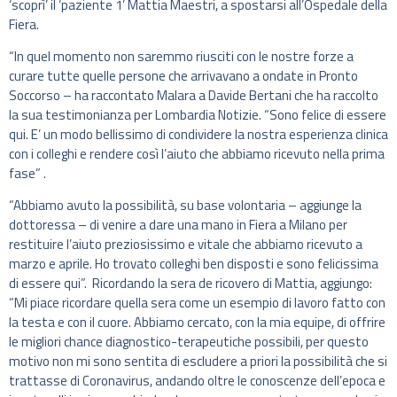
‘scoprì’ il ‘paziente 1’
Mattia Maestri, a spostarsi all’Ospedale della
Fiera.
“In quel momento
non saremmo riusciti con le nostre forze a
curare tutte quelle persone che arrivavano a ondate in Pronto
Soccorso – ha raccontato Malara a Davide Bertani che ha raccolto
la sua testimonianza per Lombardia Notizie.
“Sono felice di essere
qui. E’ u
n modo bellissimo di condividere la nostra esperienza clinica
con i colleghi e rendere così l’aiuto che abbiamo ricevuto nella prima
fase” .
“Abbiamo avuto la possibilità, su base volontaria – aggiunge la
dottoressa – di venire a dare una mano in Fiera a Milano per
restituire l’aiuto preziosissimo e vitale che abbiamo ricevuto a
marzo e aprile. Ho trovato colleghi ben disposti e sono felicissima
di essere qui”. Ricordando la sera de ricovero di Mattia, aggiungo:
“Mi piace ricordare quella sera come un esempio di lavoro fatto con
la testa e con il cuore. Abbiamo cercato, con la mia equipe, di offrire
le migliori chance diagnostico-terapeutiche possibili, per questo
motivo non mi sono sentita di escludere a priori la possibilità che si
trattasse di Coronavirus, andando oltre le conoscenze dell’epoca e