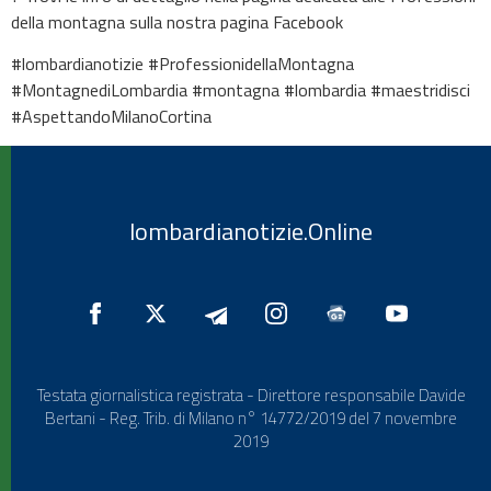
della montagna sulla nostra pagina Facebook
#lombardianotizie #ProfessionidellaMontagna
#MontagnediLombardia #montagna #lombardia #maestridisci
#AspettandoMilanoCortina
lombardianotizie.Online
Testata giornalistica registrata - Direttore responsabile Davide
Bertani - Reg. Trib. di Milano n° 14772/2019 del 7 novembre
2019