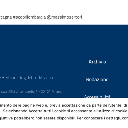
ntagna #scoprilombardia @massimosertori_
Archivio
 Bertani - Reg. Trib. di Milano n°
Redazione
 Piazza Città di Lombardia 1 - 20124 Milano
Accessibilità
mento delle pagine web e, previa accettazione da parte dell’utente, di 
e. Selezionando Accetta tutti i cookie si acconsente all’utilizzo di cookie
iuntive potrebbero non essere disponibili. Per conoscere i dettagli, co