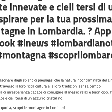
tte innevate e cieli tersi di
 ispirare per la tua prossim
ntagne in Lombardia. ? App
book #lnews #lombardianot
#montagna #scoprilombar
ascinare dagli splendidi paesaggi che la natura incontaminata della r
averso la loro ricca cultura e le loro tradizioni senza tempo.
 di un’esperienza capace di coniugare al meglio relax e buon cibo. In
 e cieli tersi di un azzurro cristallino.
ta quota, scopri le montagne in Lombardia.