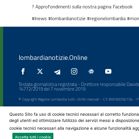
? Approfondimenti sulla nostra pagina Facebook
#lnews #lombardianotizie #regionelombardia #mo
lombardianotizie.Online
Testata giornalistica registrata - Direttore responsabile Davide
14772/2019 del 7 novembre 2019
© Copyright Regione Lombardia tutti i diritti riservati - C.F. 80050050154 -
Questo Sito fa uso di cookie tecnici necessari al corretto funziona
degli utenti ed ottimizzare l’utilizzo dei servizi messi a disposizion
cookie tecnici necessari alla navigazione e alcune funzionalità agg
Accetta tutti i cookie