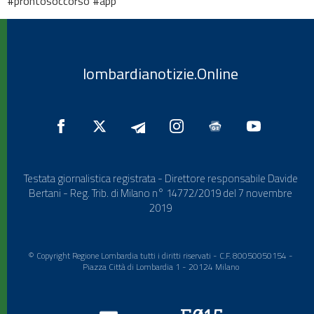
#prontosoccorso #app
lombardianotizie.Online
Testata giornalistica registrata - Direttore responsabile Davide
Bertani - Reg. Trib. di Milano n° 14772/2019 del 7 novembre
2019
© Copyright Regione Lombardia tutti i diritti riservati - C.F. 80050050154 -
Piazza Città di Lombardia 1 - 20124 Milano