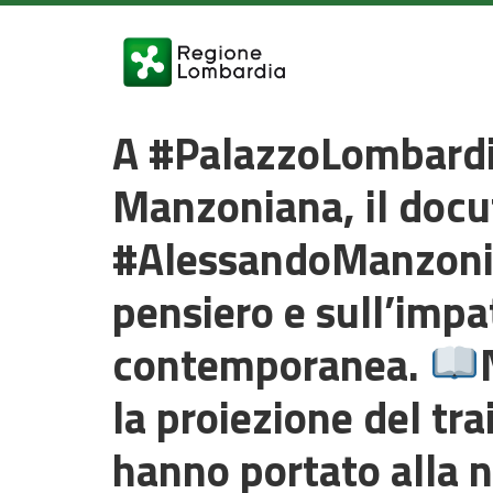
A #PalazzoLombardia
Manzoniana, il docuf
#AlessandoManzoni c
pensiero e sull’impa
contemporanea.
la proiezione del tra
hanno portato alla n