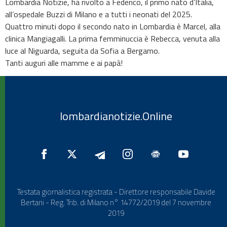
Lombardia Notizie, ha rivolto a Federico, il primo nato d’Italia,
all’ospedale Buzzi di Milano e a tutti i neonati del 2025.
Quattro minuti dopo il secondo nato in Lombardia è Marcel, alla
clinica Mangiagalli. La prima femminuccia è Rebecca, venuta alla
luce al Niguarda, seguita da Sofia a Bergamo.
Tanti auguri alle mamme e ai papà!
lombardianotizie.Online
Testata giornalistica registrata - Direttore responsabile Davide
Bertani - Reg. Trib. di Milano n° 14772/2019 del 7 novembre
2019