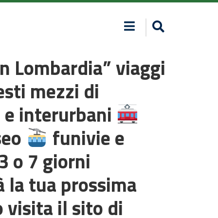
 in Lombardia” viaggi
esti mezzi di
 e interurbani
Iseo
funivie e
3 o 7 giorni
à la tua prossima
visita il sito di