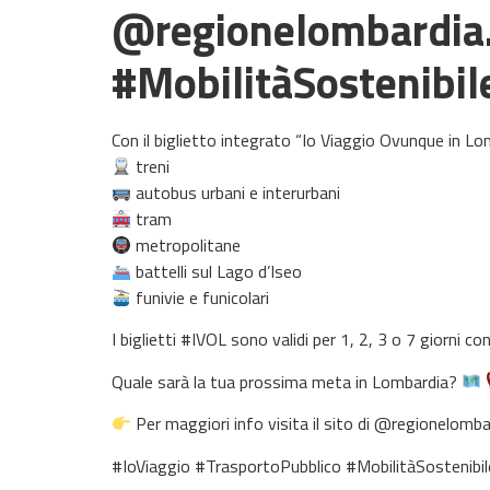
@regionelombardia.o
#MobilitàSostenibil
Con il biglietto integrato “Io Viaggio Ovunque in Lo
treni
autobus urbani e interurbani
tram
metropolitane
battelli sul Lago d’Iseo
funivie e funicolari
I biglietti #IVOL sono validi per 1, 2, 3 o 7 giorni co
Quale sarà la tua prossima meta in Lombardia?
Per maggiori info visita il sito di @regionelombar
#IoViaggio #TrasportoPubblico #MobilitàSostenibil