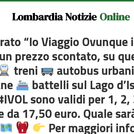
Lombardia Notizie
Online
egrato “Io Viaggio Ovunque
a un prezzo scontato, su qu
treni
autobus urbani
ane
battelli sul Lago d’
 #IVOL sono validi per 1, 2, 
re da 17,50 euro. Quale sar
Per maggiori info 