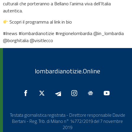
culturali che porteranno a Bellano l’anima viva dell’Italia
autentica.
Scopri il programma al link in bio
#lnews #lombardianotizie #regionelombardia @in_lombardia
@borghitalia @visitlecco
lombardianotizie.Online
Testata giornalistica registrata - Direttore responsabile Davide
Bertani - Reg. Trib. di Milano n° 14772/2019 del 7 novembre
2019